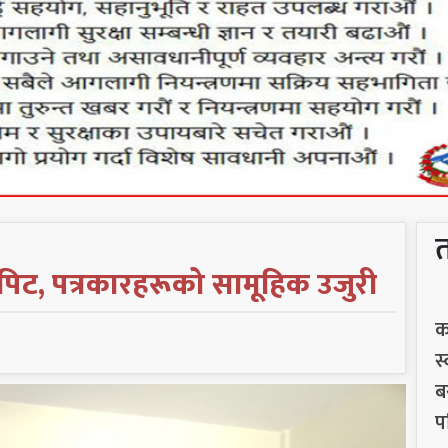
पिट, पत्रकारहरूको सामूहिक उजुरी
क
स
ब
प