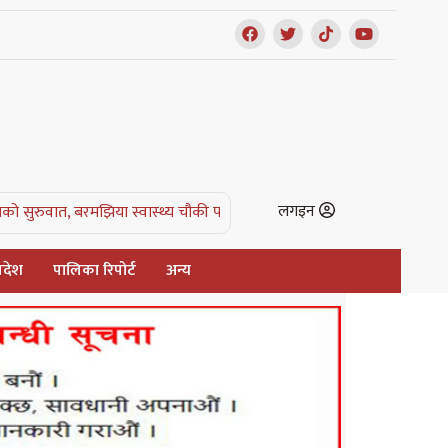
लगइन
बरमझिया स्वास्थ्य चौकी पहिलो घोषित |
एक रात जसले किसानको वर्षभरिको सपना 
्रदेश
पालिका रिपोर्ट
अन्य