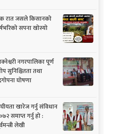
क रात जसले किसानको
र्षभरिको सपना खोस्यो
ाक्नेश्वरी नगरपालिका पूर्ण
ोप सुनिश्चितता तथा
िगोपना घोषणा
ंघीयता खारेज गर्नु संविधान
०७२ समाप्त गर्नु हो :
र्वमन्त्री लेखी