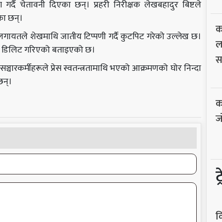
 गर्दै चेतावनी दिएका छन्। प्रहरी निरीक्षक लेखबहादुर बिष्टले
का छन्।
क
टराईलगायतले शेखमाथि जातीय टिप्पणी गर्दै कुटपिट गरेको उल्लेख छ।
ल
नि डिलिट गरिएको बताइएको छ।
स
्चारकर्मीहरूले प्रेस स्वतन्त्रतामाथि भएको आक्रमणको घोर निन्दा
छन्।
क
ज
ट
व