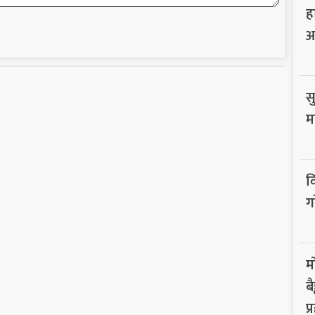
ह
आ
सु
म
व
ग
म
ब
प