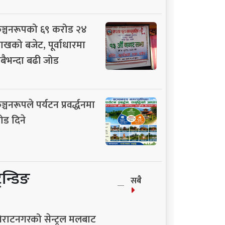
ञ्चनरूपको ६९ करोड २४
ाखको बजेट, पूर्वाधारमा
बैभन्दा बढी जोड
ञ्चनरूपले पर्यटन प्रवर्द्धनमा
ोड दिने
्रेन्डिङ
सबै
िराटनगरको सेन्ट्रल मलबाट