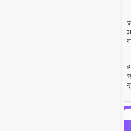
ए
अ
घ
ह
स
मृ