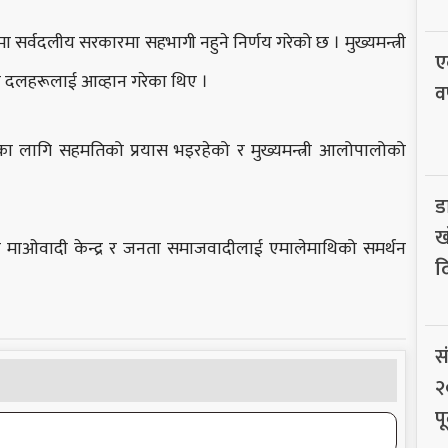
मा सर्वदलीय सरकारमा सहभागी नहुने निर्णय गरेको छ । मुख्यमन्त्री
ए
ै दलहरूलाई आव्हान गरेका थिए ।
व
ा लागि सहमतिको प्रयास भइरहेको र मुख्यमन्त्री आलोपालोको
ड
ख
ार माओवादी केन्द्र र जनता समाजवादीलाई एमालेमाथिको समर्थन
द
स
२
पू