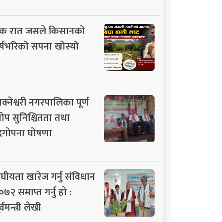
क रात जसले किसानको
र्षभरिको सपना खोस्यो
ाक्नेश्वरी नगरपालिका पूर्ण
ोप सुनिश्चितता तथा
िगोपना घोषणा
ंघीयता खारेज गर्नु संविधान
०७२ समाप्त गर्नु हो :
र्वमन्त्री लेखी