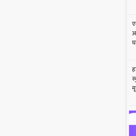
ए
अ
घ
ह
स
मृ