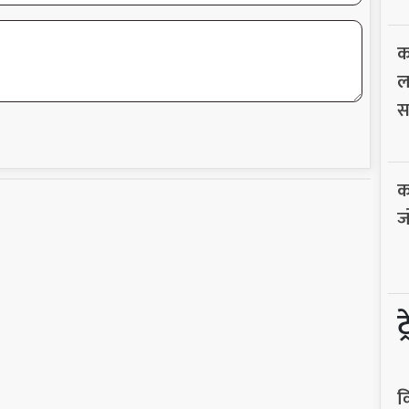
क
ल
स
क
ज
ट
व