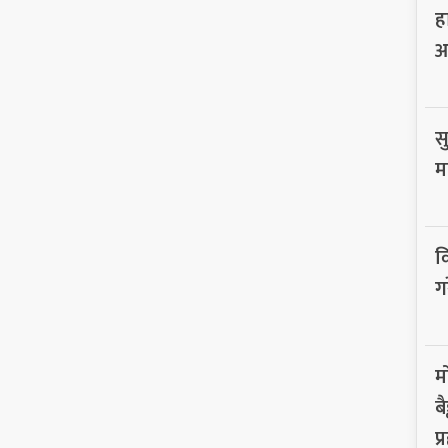
ह
आ
सु
म
व
ग
म
ब
प