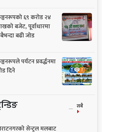
ञ्चनरूपको ६९ करोड २४
ाखको बजेट, पूर्वाधारमा
बैभन्दा बढी जोड
ञ्चनरूपले पर्यटन प्रवर्द्धनमा
ोड दिने
्रेन्डिङ
सबै
िराटनगरको सेन्ट्रल मलबाट