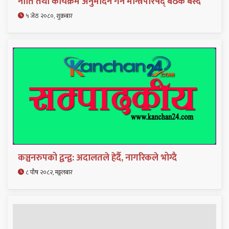
नीति तथा कार्यक्रम अनुमोदन गर्न मन्त्रिपरिषद् बैठक बस्दै
५ जेठ २०८०, शुक्रबार
कञ्चनरुपको द्वन्द्व: अदालतले हेर्दै, नागरिकले भोग्दै
८ पौष २०८२, मङ्गलबार