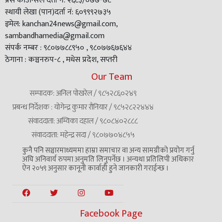
प्रेस काउन्सिल दर्ता नं: २६८३/०७७-७८
स्थायी लेखा (पान)दर्ता नं: ६०९९९२७३५
इमेल: kanchan24news@gmail.com,
sambandhamedia@gmail.com
संपर्क नम्बर : ९८०७७८८९५० , ९८०७७६७६४४
ठेगाना : कञ्चनरुप-८ , मधेस प्रदेश, सप्तरी
Our Team
सम्पादक: अनिल पोखरेल / ९८५२८६०२४९
प्रबन्ध निर्देशक : योगेन्द्र कुमार रौनियार / ९८५२८२२४४४
संवाददाता: अम्विका दहाल / ९८०८४०२८८८
संवाददाता: महेन्द्र सदा / ९८०७७०४८५५
कुनै पनि सञ्चारमाध्यममा हाम्रा समाचार वा अन्य सामग्रीको प्रयोग गर्नु
अघि अनिवार्य रुपमा अनुमति लिनुपर्नेछ । अन्यथा प्रतिलिपी अधिकार
ऐन २०५९ अनुसार कानूनी कार्वाही हुने जानकारी गराईन्छ ।
Facebook Page