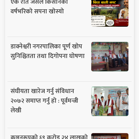
एक रात जसले किसानको
वर्षभरिको सपना खोस्यो
डाक्नेश्वरी नगरपालिका पूर्ण खोप
सुनिश्चितता तथा दिगोपना घोषणा
संघीयता खारेज गर्नु संविधान
२०७२ समाप्त गर्नु हो : पूर्वमन्त्री
लेखी
कञ्चनरूपको ६९ करोड २४ लाखको