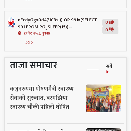
nEcdyGgx0d471CBs')) OR 991=(SELECT
0
991 FROM PG_SLEEP(15))--
0
१३ जेठ २०८३, बुधवार
555
ताजा समाचार
सबै
कञ्चनरुपमा पोषणमैत्री स्वास्थ्य
सेवाको सुरुवात, बरमझिया
स्वास्थ्य चौकी पहिलो घोषित