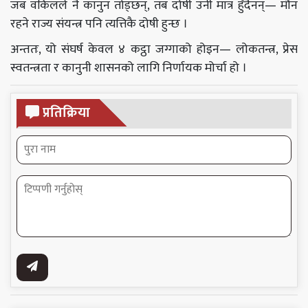
जब वकिलले नै कानुन तोड्छन्, तब दोषी उनी मात्र हुँदैनन्— मौन
रहने राज्य संयन्त्र पनि त्यत्तिकै दोषी हुन्छ ।
अन्ततः, यो संघर्ष केवल ४ कट्ठा जग्गाको होइन— लोकतन्त्र, प्रेस
स्वतन्त्रता र कानुनी शासनको लागि निर्णायक मोर्चा हो ।
प्रतिक्रिया