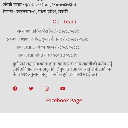
संपर्क नम्बर : ९८०७७८८९५० , ९८०७७६७६४४
ठेगाना : कञ्चनरुप-८ , मधेस प्रदेश, सप्तरी
Our Team
सम्पादक: अनिल पोखरेल / ९८५२८६०२४९
प्रबन्ध निर्देशक : योगेन्द्र कुमार रौनियार / ९८५२८२२४४४
संवाददाता: अम्विका दहाल / ९८०८४०२८८८
संवाददाता: महेन्द्र सदा / ९८०७७०४८५५
कुनै पनि सञ्चारमाध्यममा हाम्रा समाचार वा अन्य सामग्रीको प्रयोग गर्नु
अघि अनिवार्य रुपमा अनुमति लिनुपर्नेछ । अन्यथा प्रतिलिपी अधिकार
ऐन २०५९ अनुसार कानूनी कार्वाही हुने जानकारी गराईन्छ ।
Facebook Page
Copyright © 2024 Kanchan24 All Rights Reserved.
Designed By
SizTex Pvt. Ltd.