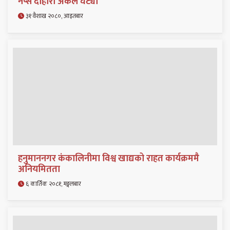
नेप्से दोहोरो अंकले घट्यो
३१ वैशाख २०८०, आइतबार
हनुमाननगर कंकालिनीमा विश्व खाद्यको राहत कार्यक्रममै
अनियमितता
६ कार्तिक २०८१, मङ्गलबार