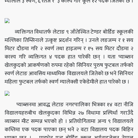
भ्यालीले ३ स्वर्ण, ६ रतज र ३ कास्य गरि कूल १२ पदक जितेको छ ।
व्यक्तिगत विधातर्फ लेटाङ ९ जाँतेस्थित टेण्डर बोर्डिङ स्कूलकी
मल्लिका तिम्सिनाले उत्कृष्ट प्रदर्शन गरिन् । उनले लङजम्प र १ सय
मिटर दौडमा गरि २ स्वर्ण तथा हाइजम्प र १५ सय मिटर दौडमा २
कास्य गरि व्यक्तिगत ४ पदक हात पारेकी छन् । यता प्याब्सन
खेलकुदको आकर्षणको रुपमा रहेको सिनियर पुरुष फुटबल तर्फको
स्वर्ण लेटाङ आवसिय माध्यमिक विद्यालयले जितेको छ भने सिनियर
महिला फुटबल तर्फको स्वर्ण ग्यालेक्सी एकेडेमीले हात पारेको छ ।
प्याब्सनमा आवद्ध लेटाङ नगरपालिका भित्रका १४ वटा नीजि
विद्यालयहरुबीच खेलकुदका विभिन्न २७ विधामा प्रस्पिर्धा गराउँदै
व्याब्सन मीट सम्पन्न भएको हो । प्रतियोगितामा अन्य ९ विद्यालयले
कम्तिमा एक पदक पाएका छन् भने २ वटा विद्यालय पदक बिहिन
भएका छन् । प्राइभेट एन्ड बोर्डिङ स्कुल अर्गनाइजेसन नेपाल