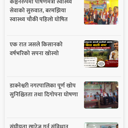
कञ्चनरुपमा पोषणमैत्री स्वास्थ्य
सेवाको सुरुवात, बरमझिया
स्वास्थ्य चौकी पहिलो घोषित
एक रात जसले किसानको
वर्षभरिको सपना खोस्यो
डाक्नेश्वरी नगरपालिका पूर्ण खोप
सुनिश्चितता तथा दिगोपना घोषणा
संघीयता खारेज गर्नु संविधान