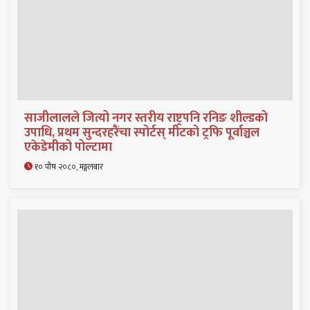
साजीलालले जित्यो नगर स्तरीय राष्ट्रपनि रनिङ शील्डको
उपाधि, प्रथम सुन्दरहरैंचा स्पोर्टस् मीटको ट्रफि पूर्वाञ्चल
एकेडेमीको पोल्टामा
१० पौष २०८०, मङ्गलबार