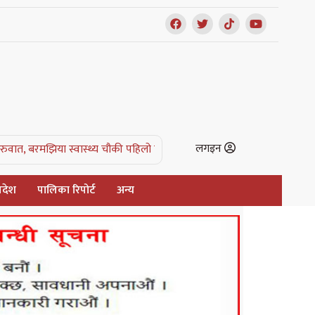
लगइन
ा स्वास्थ्य चौकी पहिलो घोषित |
एक रात जसले किसानको वर्षभरिको सपना खोस्य
्रदेश
पालिका रिपोर्ट
अन्य