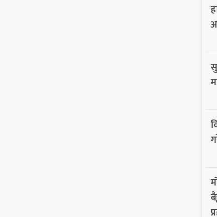
ह
आ
सु
म
व
ग
म
ब
प