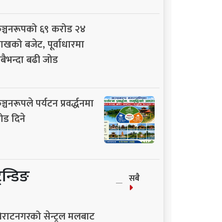
ञ्चनरूपको ६९ करोड २४
ाखको बजेट, पूर्वाधारमा
बैभन्दा बढी जोड
ञ्चनरूपले पर्यटन प्रवर्द्धनमा
ोड दिने
्रेन्डिङ
सबै
िराटनगरको सेन्ट्रल मलबाट