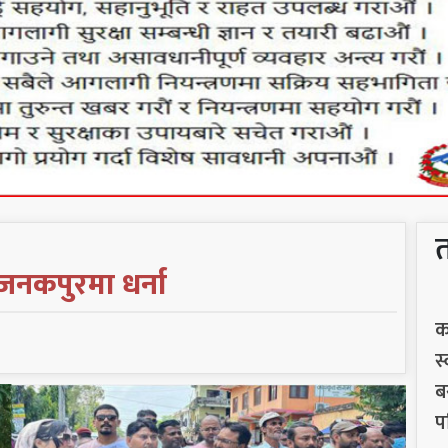
जनकपुरमा धर्ना
क
स
ब
प