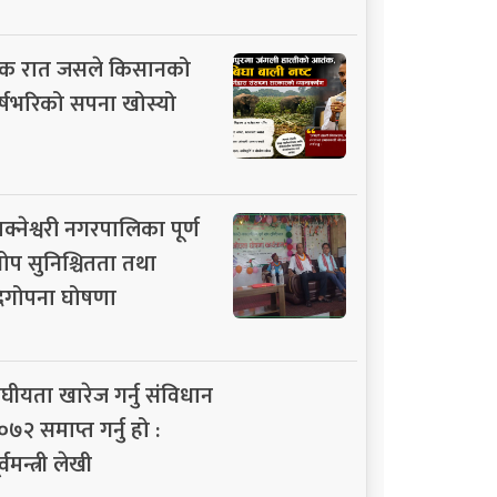
क रात जसले किसानको
र्षभरिको सपना खोस्यो
ाक्नेश्वरी नगरपालिका पूर्ण
ोप सुनिश्चितता तथा
िगोपना घोषणा
ंघीयता खारेज गर्नु संविधान
०७२ समाप्त गर्नु हो :
र्वमन्त्री लेखी