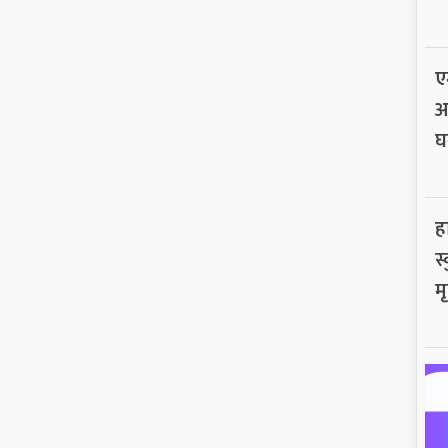
ए
अ
घ
ह
स
मृ