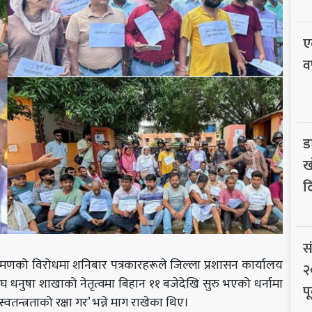
ए
व
ड
ख
द
स
णको विरोधमा शनिबार पत्रकारहरूले जिल्ला प्रशासन कार्यालय
२
घ धनुषा शाखाको नेतृत्वमा बिहान ११ बजेदेखि सुरु भएको धर्नामा
पू
वतन्त्रताको रक्षा गर’ भन्ने माग राखेका थिए।