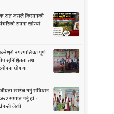
क रात जसले किसानको
र्षभरिको सपना खोस्यो
ाक्नेश्वरी नगरपालिका पूर्ण
ोप सुनिश्चितता तथा
िगोपना घोषणा
ंघीयता खारेज गर्नु संविधान
०७२ समाप्त गर्नु हो :
र्वमन्त्री लेखी