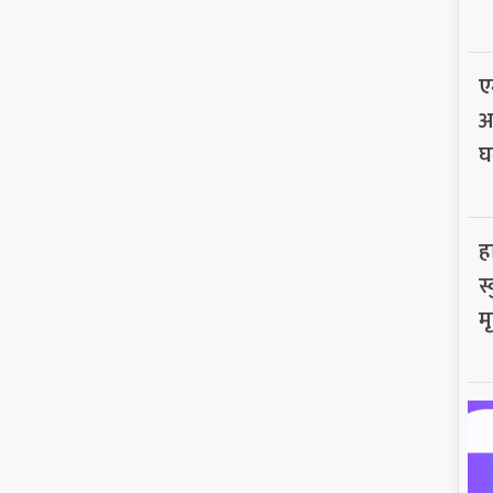
ए
अ
घ
ह
स
मृ