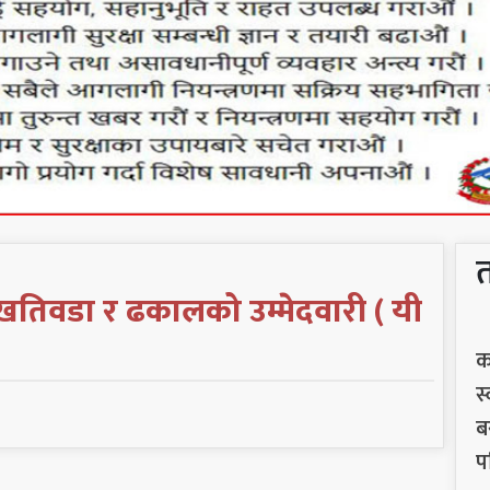
ा खतिवडा र ढकालको उम्मेदवारी ( यी
क
स
ब
प