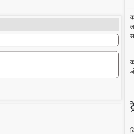
क
ल
स
क
ज
ट
व