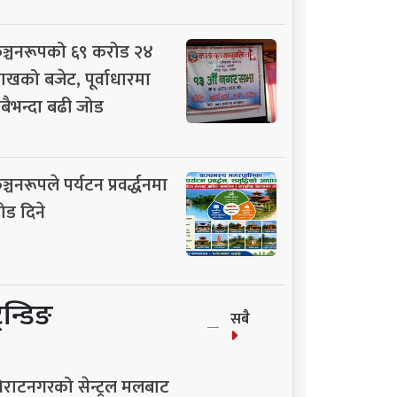
ञ्चनरूपको ६९ करोड २४
ाखको बजेट, पूर्वाधारमा
बैभन्दा बढी जोड
ञ्चनरूपले पर्यटन प्रवर्द्धनमा
ोड दिने
्रेन्डिङ
सबै
िराटनगरको सेन्ट्रल मलबाट