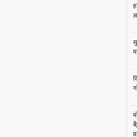
ह
आ
सु
म
व
ग
म
ब
प