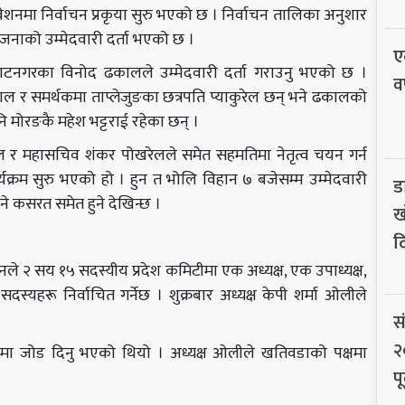
ेशनमा निर्वाचन प्रकृया सुरु भएको छ । निर्वाचन तालिका अनुशार
ई जनाको उम्मेदवारी दर्ता भएको छ ।
ए
ाटनगरका विनोद ढकालले उम्मेदवारी दर्ता गराउनु भएको छ ।
व
ल र समर्थकमा ताप्लेजुङका छत्रपति प्याकुरेल छन् भने ढकालको
 मोरङकै महेश भट्टराई रहेका छन् ।
ोखरेल र महासचिव शंकर पोखरेलले समेत सहमतिमा नेतृत्व चयन गर्न
यक्रम सुरु भएको हो । हुन त भोलि विहान ७ बजेसम्म उम्मेदवारी
ड
 कसरत समेत हुने देखिन्छ ।
ख
द
ले २ सय १५ सदस्यीय प्रदेश कमिटीमा एक अध्यक्ष, एक उपाध्यक्ष,
हरू निर्वाचित गर्नेछ । शुक्रबार अध्यक्ष केपी शर्मा ओलीले
स
२
 चयनमा जोड दिनु भएको थियो । अध्यक्ष ओलीले खतिवडाको पक्षमा
पू