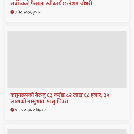
सर्वोच्चको फैसला स्वीकार्य छ: रेशम चौधरी
३ जेठ २०८०, बुधवार
कञ्चनरूपको बेरुजु ६३ करोड ८२ लाख ६८ हजार, ३५
लाखको मासुभात, मासु चिउरा
५ आषाढ २०८२, बिहीबार