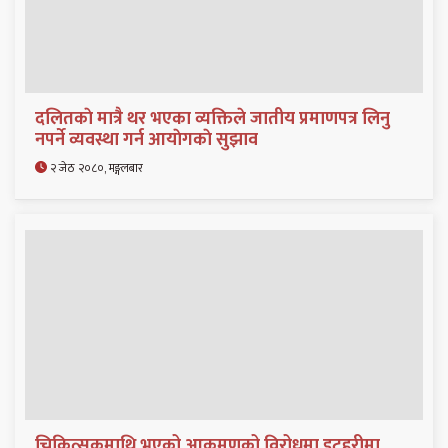
दलितकाे मात्रै थर भएका व्यक्तिले जातीय प्रमाणपत्र लिनु
नपर्ने व्यवस्था गर्न आयाेगकाे सुझाव
२ जेठ २०८०, मङ्गलबार
चिकित्सकमाथि भएको आक्रमणको विरोधमा इटहरीमा