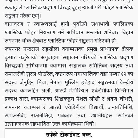
स्क्वाडु
ले
प्लास्टिक
प्रदूषण
विरुद्ध
बृहत्
र्‍याली
गरी फोहर
प्लास्टिक
सङ्कलन गरेका छन्।
वातावरण र स्वास्थ्यलाई हानी पुर्याउने जथाभावी फालिएका
प्लास्टिक
फोहर नियन्त्रण गर्ने अभियान
अन्तर्गत
शनिबार बिहान
रूपनगर चोक क्षेत्रबाट
प्लास्टिक
फोहर सङ्कलन गरिएको हो।
रूपनगर नन्दराज
सङ्ग्रौला
क्याम्पसका प्रमुख प्राध्यापक दीपक
कुमार गजुरेलको अगुवाइमा सञ्चालन गरिएको
प्लास्टिक
प्रदूषण
विरुद्धको
अभियानमा क्याम्पस सञ्चालक समितिका सदस्य तथा
समाजसेवी
सुरज
पोखरेल, कञ्चनरूप नगरपालिका वडा नम्बर १२ का
सदस्य
जैनुद्दिन
मिया, नेपाल मुस्लिम
इत्तेहाद
सङ्गठनका
केन्द्रीय
सदस्य
कमरूद्दिन
अली,
आरडी
मेमोरियल एकेडेमीका
प्रिन्सिपल
प्रकाश दास, क्याम्पसका शिक्षकद्वय पेशल जोशी र श्रवण चौधरी,
रूपनगर क्याम्पस र
आरडी
एकेडेमीका विद्यार्थी, जनप्रतिनिधि,
समाजसेवी, राजनीतिज्ञ, पत्रकार तथा स्थानीयहरू समेतको
उत्साहजनक सहभागिता उक्त कार्यक्रममा थियो।