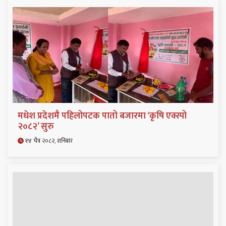
मधेश प्रदेशमै पहिलोपटक पातो बजारमा ‘कृषि एक्स्पो
२०८२’ सुरु
१४ चैत्र २०८२, शनिबार