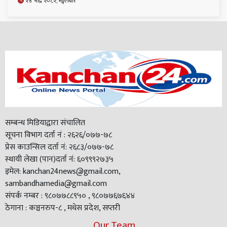
२४ भाद्र २०८२, मङ्गलबार
सम्बन्ध मिडियाद्वारा संचालित
सूचना विभाग दर्ता नं : २६२६/०७७-७८
प्रेस काउन्सिल दर्ता नं: २६८३/०७७-७८
स्थायी लेखा (पान)दर्ता नं: ६०९९९२७३५
इमेल: kanchan24news@gmail.com,
sambandhamedia@gmail.com
संपर्क नम्बर : ९८०७७८८९५० , ९८०७७६७६४४
ठेगाना : कञ्चनरुप-८ , मधेस प्रदेश, सप्तरी
Our Team