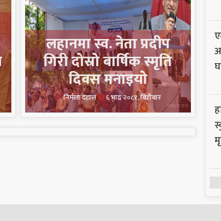
ए
लहानमा स्व. नेता प्रदीप
अ
श
गिरी दोस्रो बार्षिक स्मृति
घ
दिवस मनाइयो
निर्मला दहाल
६ भाद्र २०८१, बिहीबार
ह
स
मृ