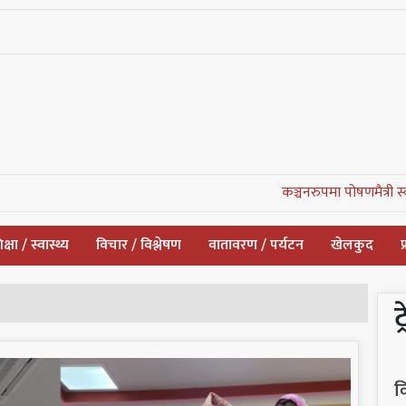
कञ्चनरुपमा पोषणमैत्री स्वास्थ्
क्षा / स्वास्थ्य
विचार / विश्लेषण
वातावरण / पर्यटन
खेलकुद
प
ट
व