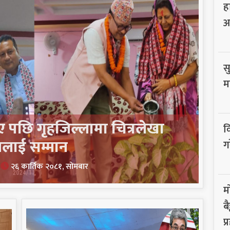
ह
आ
सु
म
 भए पछि गृहजिल्लामा चित्रलेखा
व
लाई सम्मान
ग
ल
२६ कार्तिक २०८१, सोमबार
म
ब
प