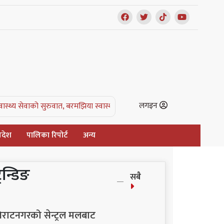
लगइन
य सेवाको सुरुवात, बरमझिया स्वास्थ्य चौकी पहिलो घोषित |
एक रात जसले किसानको
्रदेश
पालिका रिपोर्ट
अन्य
्रेन्डिङ
सबै
िराटनगरको सेन्ट्रल मलबाट