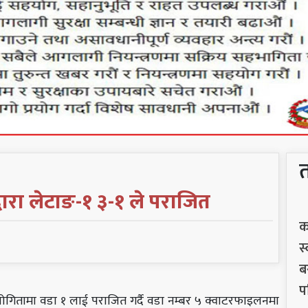
वारा लेटाङ-१ ३-१ ले पराजित
क
स
ब
प
योगितामा वडा १ लाई पराजित गर्दै वडा नम्बर ५ क्वाटरफाइलनमा