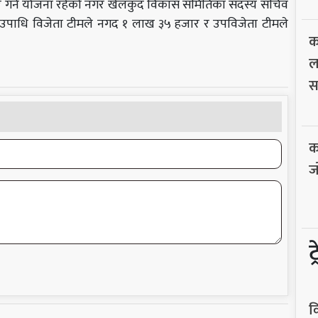
र गर्ने योजना रहेको नगर खेलकुद विकास समितिका सदस्य सचिव
मा उपाधि विजेता टीमले नगद १ लाख ३५ हजार र उपविजेता टीमले
क
ल
स
क
ज
ट
व