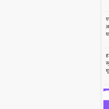
ए
अ
घ
ह
स
मृ