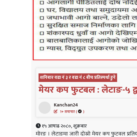
शनिबार वडा नं ३ र वडा नं ८ बीच प्रतिस्पर्धा हुने
मेयर कप फुटबल : लेटाङ-५ द्
Kanchan24
1+ समाचार (
)
१५ आषाढ २०८०, शुक्रबार
मोरङ । लेटाङमा जारी दोस्रो मेयर कप फुटवल प्रति