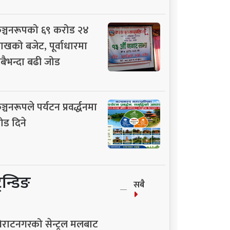
ञ्चनरूपको ६९ करोड २४
ाखको बजेट, पूर्वाधारमा
बैभन्दा बढी जोड
ञ्चनरूपले पर्यटन प्रवर्द्धनमा
ोड दिने
्रेन्डिङ
सबै
िराटनगरको सेन्ट्रल मलबाट