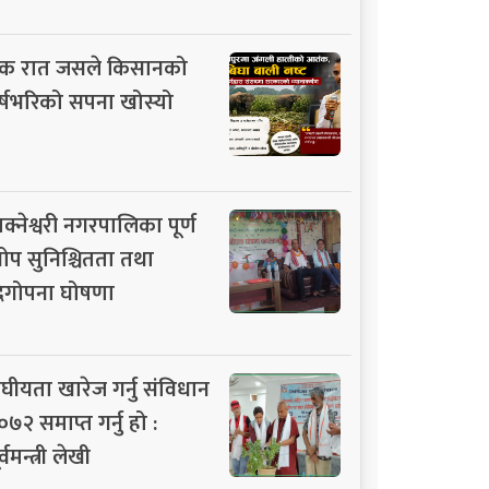
क रात जसले किसानको
र्षभरिको सपना खोस्यो
ाक्नेश्वरी नगरपालिका पूर्ण
ोप सुनिश्चितता तथा
िगोपना घोषणा
ंघीयता खारेज गर्नु संविधान
०७२ समाप्त गर्नु हो :
र्वमन्त्री लेखी