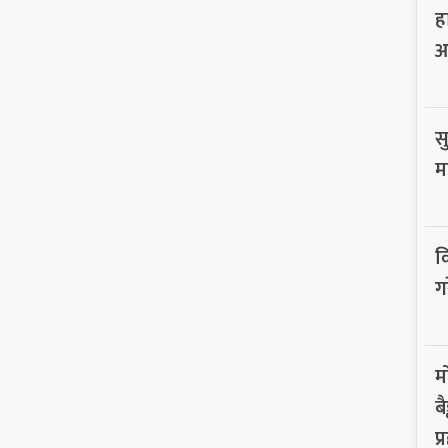
ह
आ
सु
म
व
ग
म
ब
प