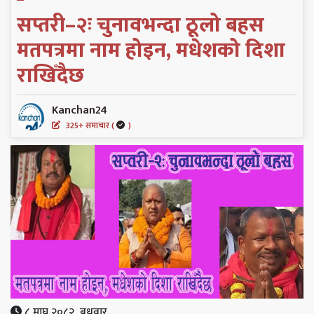
सप्तरी–२ः चुनावभन्दा ठूलो बहस
मतपत्रमा नाम होइन, मधेशको दिशा
राखिँदैछ
Kanchan24
325+ समाचार (
)
८ माघ २०८२, बुधवार