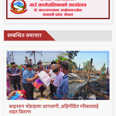
सम्बन्धित समाचार
कञ्चनरूप भोडाहामा आगलागी ,अग्निपीडित परिवारलाई
राहत वितरण