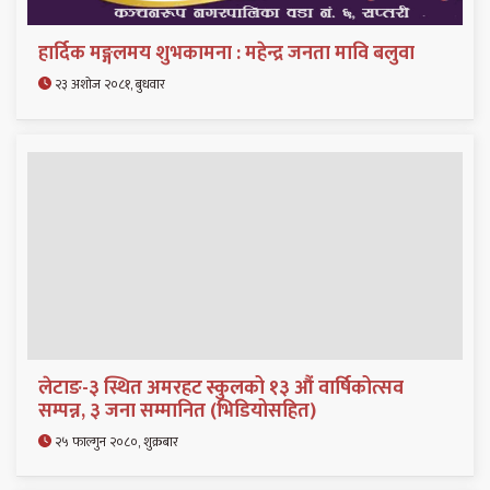
हार्दिक मङ्गलमय शुभकामना : महेन्द्र जनता मावि बलुवा
२३ अशोज २०८१, बुधवार
लेटाङ-३ स्थित अमरहट स्कुलको १३ औं वार्षिकोत्सव
सम्पन्न, ३ जना सम्मानित (भिडियोसहित)
२५ फाल्गुन २०८०, शुक्रबार