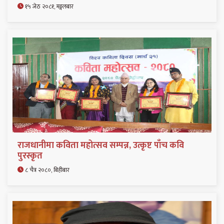
१५ जेठ २०८१, मङ्गलबार
राजधानीमा कविता महोत्सव सम्पन्न, उत्कृष्ट पाँच कवि
पुरस्कृत
८ चैत्र २०८०, बिहीबार