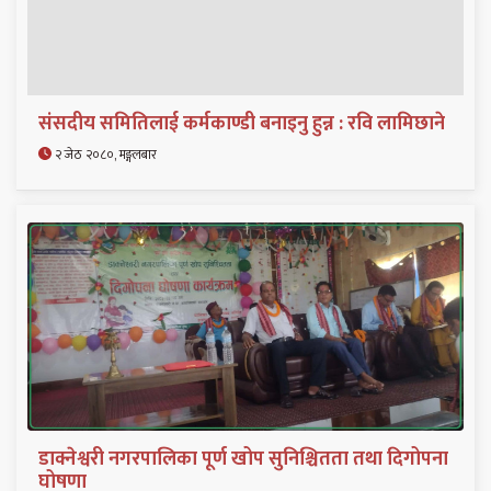
संसदीय समितिलाई कर्मकाण्डी बनाइनु हुन्न : रवि लामिछाने
२ जेठ २०८०, मङ्गलबार
डाक्नेश्वरी नगरपालिका पूर्ण खोप सुनिश्चितता तथा दिगोपना
घोषणा