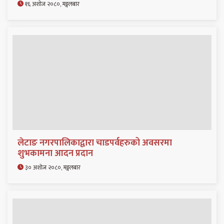
१६ अशोज २०८०, मङ्गलबार
लेटाङ नगरपालिकाद्वारा चाडपर्वहरुको अवसरमा
शुभकामना आदन प्रदान
३० अशोज २०८०, मङ्गलबार