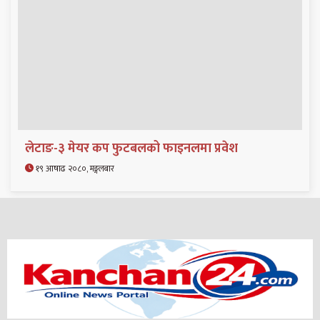
लेटाङ-३ मेयर कप फुटबलको फाइनलमा प्रवेश
१९ आषाढ २०८०, मङ्गलबार