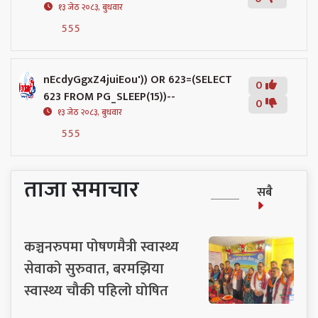
१३ जेठ २०८३, बुधवार
555
nEcdyGgxZ4juiEou')) OR 623=(SELECT
0
623 FROM PG_SLEEP(15))--
0
१३ जेठ २०८३, बुधवार
555
ताजा समाचार
सबै
कञ्चनरुपमा पोषणमैत्री स्वास्थ्य
सेवाको सुरुवात, बरमझिया
स्वास्थ्य चौकी पहिलो घोषित