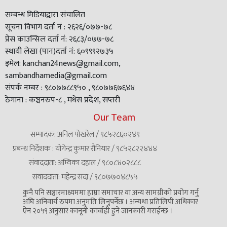
सम्बन्ध मिडियाद्वारा संचालित
सूचना विभाग दर्ता नं : २६२६/०७७-७८
प्रेस काउन्सिल दर्ता नं: २६८३/०७७-७८
स्थायी लेखा (पान)दर्ता नं: ६०९९९२७३५
इमेल: kanchan24news@gmail.com,
sambandhamedia@gmail.com
संपर्क नम्बर : ९८०७७८८९५० , ९८०७७६७६४४
ठेगाना : कञ्चनरुप-८ , मधेस प्रदेश, सप्तरी
Our Team
सम्पादक: अनिल पोखरेल / ९८५२८६०२४९
प्रबन्ध निर्देशक : योगेन्द्र कुमार रौनियार / ९८५२८२२४४४
संवाददाता: अम्विका दहाल / ९८०८४०२८८८
संवाददाता: महेन्द्र सदा / ९८०७७०४८५५
कुनै पनि सञ्चारमाध्यममा हाम्रा समाचार वा अन्य सामग्रीको प्रयोग गर्नु
अघि अनिवार्य रुपमा अनुमति लिनुपर्नेछ । अन्यथा प्रतिलिपी अधिकार
ऐन २०५९ अनुसार कानूनी कार्वाही हुने जानकारी गराईन्छ ।