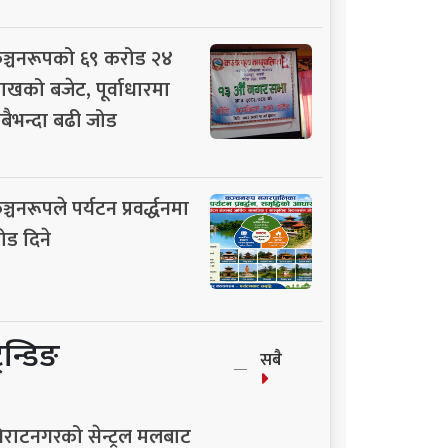
ञ्चनरूपको ६९ करोड २४
ाखको बजेट, पूर्वाधारमा
बैभन्दा बढी जोड
ञ्चनरूपले पर्यटन प्रवर्द्धनमा
ोड दिने
्रेन्डिङ
सबै
िराटनगरको सेन्ट्रल मलबाट