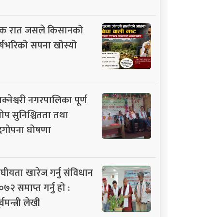
क रात जसले किसानको
र्षभरिको सपना खोस्यो
ाक्नेश्वरी नगरपालिका पूर्ण
ोप सुनिश्चितता तथा
िगोपना घोषणा
ंघीयता खारेज गर्नु संविधान
०७२ समाप्त गर्नु हो :
र्वमन्त्री लेखी