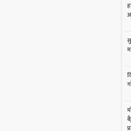
ह
आ
सु
म
व
ग
म
ब
प