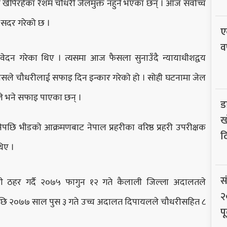
खेपिरहेका रेशम चौधरी जेलमुक्त नहुने भएका छन् । आज सर्वोच्च
सदर गरेको छ ।
ए
व
रावेदन गरेका थिए । त्यसमा आज फैसला सुनाउँदै न्यायाधीशद्वय
लासले चौधरीलाई सफाइ दिन इन्कार गरेको हो । सोही घटनामा जेल
े भने सफाइ पाएका छन् ।
ड
ख
छि भीडको आक्रमणबाट नेपाल प्रहरीका वरिष्ठ प्रहरी उपरीक्षक
द
थिए ।
स
ी ठहर गर्दै २०७५ फागुन १२ गते कैलाली जिल्ला अदालतले
२
 पछि २०७७ साल पुस ३ गते उच्च अदालत दिपायलले चौधरीसहित ८
पू