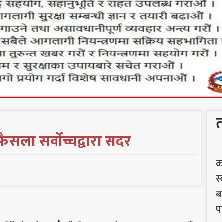
सला सर्वोच्चद्वारा सदर
क
स
ब
प