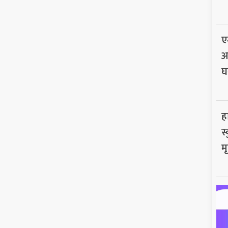
ए
अ
घ
ह
स
मृ