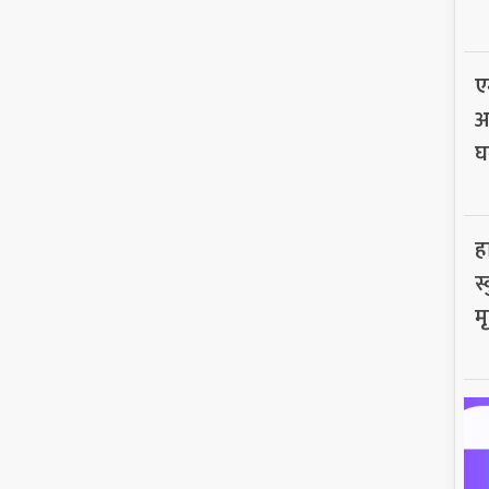
ए
अ
घ
ह
स
मृ