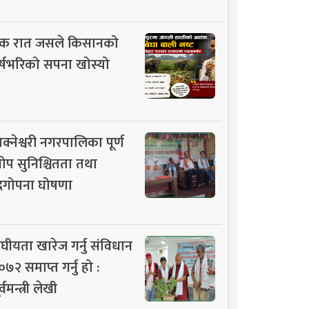
क रात जसले किसानको
र्षभरिको सपना खोस्यो
ाक्नेश्वरी नगरपालिका पूर्ण
ोप सुनिश्चितता तथा
िगोपना घोषणा
ंघीयता खारेज गर्नु संविधान
०७२ समाप्त गर्नु हो :
र्वमन्त्री लेखी