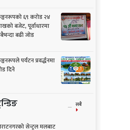
ञ्चनरूपको ६९ करोड २४
ाखको बजेट, पूर्वाधारमा
बैभन्दा बढी जोड
ञ्चनरूपले पर्यटन प्रवर्द्धनमा
ोड दिने
्रेन्डिङ
सबै
िराटनगरको सेन्ट्रल मलबाट