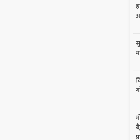
ह
आ
सु
म
व
ग
म
ब
प