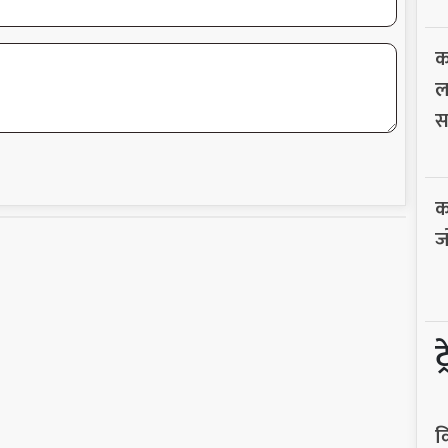
क
ल
स
क
ज
ट
व