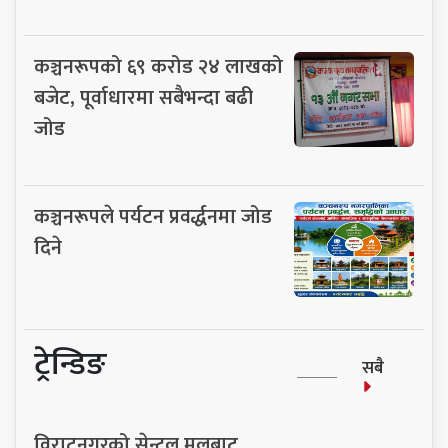
कञ्चनरूपको ६९ करोड २४ लाखको
बजेट, पूर्वाधारमा सबैभन्दा बढी
जोड
कञ्चनरूपले पर्यटन प्रवर्द्धनमा जोड
दिने
ट्रेन्डिङ
सबै
विराटनगरको सेन्ट्रल मलबाट