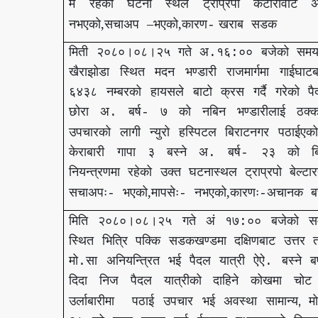
मै
रहेको
घटना
स्थल
ट्राप्रपो
कटारीवाट
अ
,
–
,
नभएको
सचाअप
भएको
कारण
खराब
सडक
-
मिती
२०८०।०८।२५
गते
अ
१६
००
बजेको
समय
.
:
खैराझोडा
स्थित
मदन
भण्डारी
राजमार्गमा
गाईघाटब
६४३८
नम्बरको
हायसले
बाटो
क्रस
गर्दै
गरेको
प
छोरा
अ
बर्ष
७
को
नबिन
भण्डारीलाई
ठक्
.
-
उपचारको
लागी
न्युरो
हस्पिटल
बिराटनगर
पठाईएको
केराबारी
गापा
३
बस्ने
अ
बर्ष
२३
को
ब
.
-
नियन्त्रणमा
रहेको
उक्त
घटनास्थल
ट्राप्रपो
बेल्टा
,
,
सचाअपः
भएको
मापसेः
नभएको
कारणः
अचानक
ब
-
-
-
मिति
२०८०।०८।२५
गते
अं
१७
००
बजेको
स
:
स्थित
भित्रि
पक्कि
सडकखण्डमा
दक्षिणबाट
उत्तर
त
मो
सा
अनियन्त्रित
भई
पैदल
यात्री
ऐऐ
बस्ने
बर
.
.
दिदा
निज
पैदल
यात्रीको
दाहिने
कोखमा
चोट
,
उर्लाबारीमा
पठाई
उपचार
भई
अवस्था
सामान्य
म