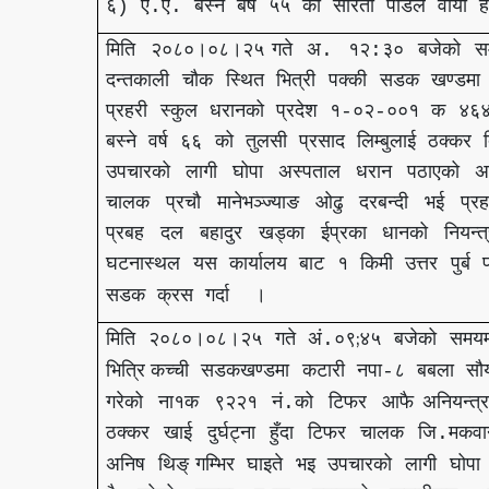
६
ऐ
ऐ
बस्ने
बर्ष
५५
को
सरिता
पौडेल
वायाँ
ह
)
.
.
मिति
२०८०।०८।२५
गते
अ
१२
३०
बजेको
स
.
:
दन्तकाली
चौक
स्थित
भित्री
पक्की
सडक
खण्डमा
प्रहरी
स्कुल
धरानको
प्रदेश
१
०२
००१
क
४६
-
-
बस्ने
वर्ष
६६
को
तुलसी
प्रसाद
लिम्बुलाई
ठक्कर
उपचारको
लागी
घोपा
अस्पताल
धरान
पठाएको
अ
चालक
प्रचौ
मानेभञ्ज्याङ
ओढु
दरबन्दी
भई
प्रह
प्रबह
दल
बहादुर
खड्का
ईप्रका
धानको
नियन्त
घटनास्थल
यस
कार्यालय
बाट
१
किमी
उत्तर
पुर्ब
प
सडक
क्रस
गर्दा
।
;
मिति
२०८०।०८।२५
गते
अं
०९
४५
बजेको
समयम
.
भित्रि
कच्ची
सडकखण्डमा
कटारी
नपा
८
बबला
सौर
-
गरेको
ना१क
९२२१
नं
को
टिफर
आफै
अनियन्त्
.
ठक्कर
खाई
दुर्घट्ना
हुँदा
टिफर
चालक
जि
मकवा
.
अनिष
थिङ्
गम्भिर
घाइते
भइ
उपचारको
लागी
घोपा