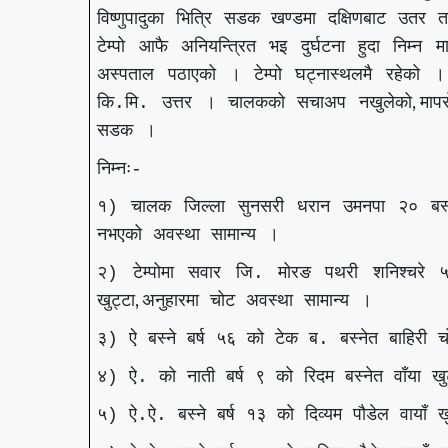
विष्णुपादुका
भित्रि
सडक
खण्डमा
दक्षिणबाट
उतर
त
टेम्पो
आफै
अनियन्त्रित
भइ
दुर्घटना
हुदा
निम्न
म
अस्पताल
पठाएको
।
टेम्पो
घट्नास्थलमै
रहेको
।
,
कि
मि
उत्तर
।
चालकको
सचाअप
नखुलेको
मापस
.
.
सडक
।
निम्नः
-
१
चालक
जिल्ला
सुनसरी
धरान
उमनपा
२०
बस्
)
नभएको
अवस्था
सामान्य
।
२
टेम्पोमा
सवार
जि
मोरङ
पथरी
शनिश्चरे
)
.
,
खुट्टा
अनुहारमा
चोट
अवस्था
सामान्य
।
३
ऐ
बस्ने
बर्ष
५६
को
टेक
ब
बस्नेत
बाहिरी
च
)
.
४
ऐ
को
नाती
बर्ष
९
को
रिदम
बस्नेत
वाँया
खु
)
.
५
ऐ
ऐ
बस्ने
बर्ष
१३
को
दिव्यम
पौडेल
वायाँ
ख
)
.
.