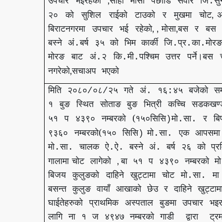
,
उपचार
भईरहेको
सोही
मोसा
पछाडि
सवार
जि
सु
.
,
२०
को
सुशिल
राईको
टाउको
र
मुखमा
चोट
अ
, ,
,
बिराटनगरमा
उपचार
भई
रहेको
मोसा
बस
र
बस
बस्ने
अं
बर्ष
३५
को
भिम
कार्की
जि
प्र
का
मोर
.
.
.
.
मोरङ
बाट
अं
२
कि
मी
पश्चिम
उत्तर
पर्ने।बस
.
.
.
,
नगरेको
सचाअप
भएको
मिति
२०८०
०८
२५
गते
अं
१६
४५
बजेको
स
/
/
.
:
१
बुङ
स्थित
सोताङ
बुङ
भित्री
कच्चि
सडकखण्
(
५१
प
४३९०
नम्बरको
१५०सिसि
मो
सा
र
बि
)
.
.
(
९३६०
नम्बरको
१५०
सिसि
मो
सा
एक
आपसमा
)
.
.
मो
सा
चालक
ऐ
ऐ
बस्ने
अं
बर्ष
२६
को
प्
.
.
.
.
.
,
गालामा
चोट
लागेको
बा
५१
प
४३९०
नम्बरको
मो
बिजय
कुलुङको
दाहिने
खुट्टामा
चोट
मो
सा
मा
.
.
बसन्त
कुलुङ
वायाँ
आखाको
छेउ
र
दाहिने
खुट्टाम
घाईतेहरुको
प्राथमिक
अस्पताल
बुङमा
उपचार
भइर
लागि
ना
१
ज
४९४७
नम्बरको
गाडी
द्वारा
ट्र