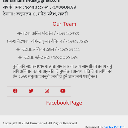
sambandhamedia@gmail.com
संपर्क नम्बर : ९८०७७८८९५० , ९८०७७६७६४४
ठेगाना : कञ्चनरुप-८ , मधेस प्रदेश, सप्तरी
Our Team
सम्पादक: अनिल पोखरेल / ९८५२८६०२४९
प्रबन्ध निर्देशक : योगेन्द्र कुमार रौनियार / ९८५२८२२४४४
संवाददाता: अम्विका दहाल / ९८०८४०२८८८
संवाददाता: महेन्द्र सदा / ९८०७७०४८५५
कुनै पनि सञ्चारमाध्यममा हाम्रा समाचार वा अन्य सामग्रीको प्रयोग गर्नु
अघि अनिवार्य रुपमा अनुमति लिनुपर्नेछ । अन्यथा प्रतिलिपी अधिकार
ऐन २०५९ अनुसार कानूनी कार्वाही हुने जानकारी गराईन्छ ।
Facebook Page
Copyright © 2024 Kanchan24 All Rights Reserved.
Designed By
SizTex Pvt. Ltd.