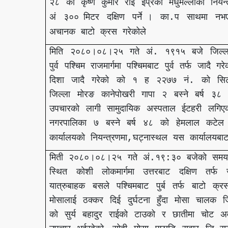
२८
को
कृष्ण
कुमार
राई
ईप्रका
मधुमल्लाको
नियन्
अं
३००
मिटर
दक्षिण
पर्ने
।
का
प
साथमा
नभ
.
अचानक
बाटो
क्रस
गरेकोले
मिति
२०८०।०८।२५
गते
अं
१९१५
बजे
जिल्ल
.
पुर्व
पश्चिम
राजमार्गमा
पश्चिमबाट
पुर्व
तर्फ
जादै
गरे
दिशा
जादै
गरेको
को
१
ह
२२७७
नं
को
सि
.
जिल्ला
मोरङ
कानेपोखरी
गापा
२
बस्ने
बर्ष
३८
उपचारको
लागी
सामुदायिक
अस्पताल
ईटहरी
लगिए
नगरपालिका
७
बस्ने
बर्ष
४८
को
हेमलाल
कटेल
कार्यालयको
नियन्त्रणमा
घट्नास्थल
यस
कार्यालयबा
,
मिती
२०८०।०८।२५
गते
अं
१९
३०
बजेको
समय
.
:
स्थित
कोशी
लोकमार्गमा
उत्तरबाट
दक्षिण
तर्फ
यात्रुबाहक
बसले
पश्चिमबाट
पुर्ब
तर्फ
बाटो
क्र
मोसालाई
ठक्कर
दिई
दुर्घटना
हुँदा
मोसा
चालक
ज
को
सुर्य
बहादुर
राईको
टाउको
र
छातीमा
चोट
अ