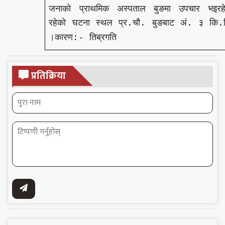
जनाको
प्राथमिक
अस्पताल
बुङमा
उपचार
भइरह
रहेको
घटना
स्थल
प्र
चौ
बुङबाट
अं
३
कि
.
.
.
.
।कारण
तिब्रगति
:-
प्रतिक्रिया