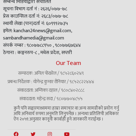
सम्बन्ध मिडियाद्वारा संचालित
सूचना विभाग दर्ता नं : २६२६/०७७-७८
प्रेस काउन्सिल दर्ता नं: २६८३/०७७-७८
स्थायी लेखा (पान)दर्ता नं: ६०९९९२७३५
इमेल: kanchan24news@gmail.com,
sambandhamedia@gmail.com
संपर्क नम्बर : ९८०७७८८९५० , ९८०७७६७६४४
ठेगाना : कञ्चनरुप-८ , मधेस प्रदेश, सप्तरी
Our Team
सम्पादक: अनिल पोखरेल / ९८५२८६०२४९
प्रबन्ध निर्देशक : योगेन्द्र कुमार रौनियार / ९८५२८२२४४४
संवाददाता: अम्विका दहाल / ९८०८४०२८८८
संवाददाता: महेन्द्र सदा / ९८०७७०४८५५
कुनै पनि सञ्चारमाध्यममा हाम्रा समाचार वा अन्य सामग्रीको प्रयोग गर्नु
अघि अनिवार्य रुपमा अनुमति लिनुपर्नेछ । अन्यथा प्रतिलिपी अधिकार
ऐन २०५९ अनुसार कानूनी कार्वाही हुने जानकारी गराईन्छ ।