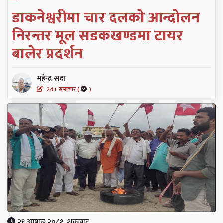
डाकनेश्वरीमा चार दलको आन्दोलन
निरन्तर मूल सडकखण्डमा टायर
बालेर प्रदर्शन
महेन्द्र सदा
24+ समाचार (
)
२१ आषाढ २०८१, शुक्रबार