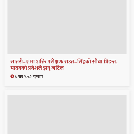
सप्तरी–२ मा शक्ति परीक्षणः राउत–सिंहको सीधा भिडन्त,
यादवको प्रवेशले झन् जटिल
७ माघ २०८२, मङ्गलबार