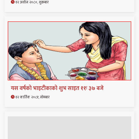
१२ अशोज २०८०, शुक्रबार
यस वर्षको भाइटीकाको शुभ साइत ११ः ३७ बजे
१२ कार्तिक २०८१, सोमबार