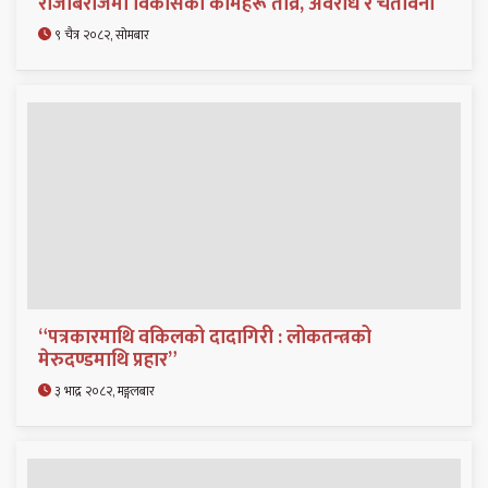
राजबिराजमा विकासका कामहरू तीव्र, अवरोध र चेतावनी
९ चैत्र २०८२, सोमबार
“पत्रकारमाथि वकिलको दादागिरी : लोकतन्त्रको
मेरुदण्डमाथि प्रहार”
३ भाद्र २०८२, मङ्गलबार