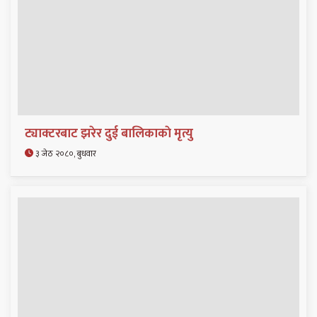
ट्याक्टरबाट झरेर दुई बालिकाकाे मृत्यु
३ जेठ २०८०, बुधवार