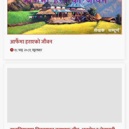
आफैँमा हराएको जीवन
१८ भाद्र २०८१, मङ्गलबार