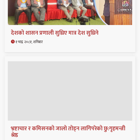
देशको शासन प्रणाली सुध्रिए मात्र देश सुध्रिने
१ भाद्र २०८१, शनिबार
भ्रष्टाचार र कमिसनको जालो तोड्न लागिपरेको छु:गृहमन्त्री
श्रेष्ठ