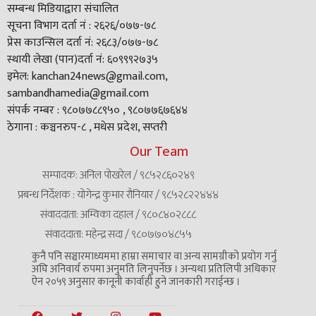
सम्बन्ध मिडियाद्वारा संचालित
सूचना विभाग दर्ता नं : २६२६/०७७-७८
प्रेस काउन्सिल दर्ता नं: २६८३/०७७-७८
स्थायी लेखा (पान)दर्ता नं: ६०९९९२७३५
इमेल: kanchan24news@gmail.com,
sambandhamedia@gmail.com
संपर्क नम्बर : ९८०७७८८९५० , ९८०७७६७६४४
ठेगाना : कञ्चनरुप-८ , मधेस प्रदेश, सप्तरी
Our Team
सम्पादक: अनिल पोखरेल / ९८५२८६०२४९
प्रबन्ध निर्देशक : योगेन्द्र कुमार रौनियार / ९८५२८२२४४४
संवाददाता: अम्विका दहाल / ९८०८४०२८८८
संवाददाता: महेन्द्र सदा / ९८०७७०४८५५
कुनै पनि सञ्चारमाध्यममा हाम्रा समाचार वा अन्य सामग्रीको प्रयोग गर्नु
अघि अनिवार्य रुपमा अनुमति लिनुपर्नेछ । अन्यथा प्रतिलिपी अधिकार
ऐन २०५९ अनुसार कानूनी कार्वाही हुने जानकारी गराईन्छ ।