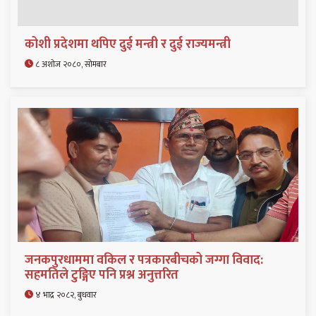
कोशी प्रदेशमा थपिए दुई मन्त्री र दुई राज्यमन्त्री
८ अशोज २०८०, सोमबार
जनकपुरधाममा वकिल र पत्रकारबीचको जग्गा विवाद:
सहमतिले टुङ्गिए पनि प्रश्न अनुत्तरित
४ भाद्र २०८२, बुधवार