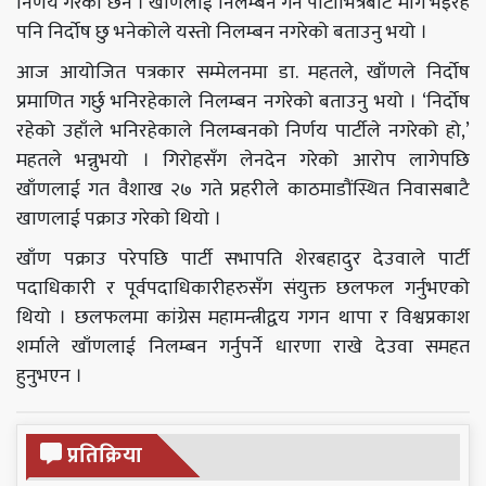
निर्णय गरेको छैन । खाणलाई निलम्बन गर्न पार्टीभित्रैबाट माग भइरहे
पनि निर्दोष छु भनेकोले यस्तो निलम्बन नगरेको बताउनु भयो ।
आज आयोजित पत्रकार सम्मेलनमा डा. महतले, खाँणले निर्दोष
प्रमाणित गर्छु भनिरहेकाले निलम्बन नगरेको बताउनु भयो । ‘निर्दोष
रहेको उहाँले भनिरहेकाले निलम्बनको निर्णय पार्टीले नगरेको हो,’
महतले भन्नुभयो । गिरोहसँग लेनदेन गरेको आरोप लागेपछि
खाँणलाई गत वैशाख २७ गते प्रहरीले काठमाडौंस्थित निवासबाटै
खाणलाई पक्राउ गरेको थियो ।
खाँण पक्राउ परेपछि पार्टी सभापति शेरबहादुर देउवाले पार्टी
पदाधिकारी र पूर्वपदाधिकारीहरुसँग संयुक्त छलफल गर्नुभएको
थियो । छलफलमा कांग्रेस महामन्त्रीद्वय गगन थापा र विश्वप्रकाश
शर्माले खाँणलाई निलम्बन गर्नुपर्ने धारणा राखे देउवा समहत
हुनुभएन ।
प्रतिक्रिया