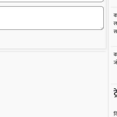
क
ल
स
क
ज
ट
व