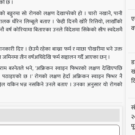
को छ ।
को बङ्गुरमा सो रोगको लक्षण देखापरेको हो । चारो नखाने, पानी
ए
ालक धीरेन लिम्बूले बताए । 'केही दिनमै खोरै रित्तियो, लाखौँको
व
ौ वर्ष कोरियामा बिताएका उनले विदेशमा सिकेको सीप स्वदेशमै
नकारी दिए । छेउमै रहेका बाख्रा फर्म र माछा पोखरीमा भने उक्त
मिनमा तीन वर्षअघिदेखि फर्म सञ्चालन गर्दै आएका छन् ।
ड
म बस्नेतले भने, 'अफ्रिकन स्वाइन फिभरको लक्षण देखिएपछि
ख
ौं पठाइएको छ ।' रोगको लक्षण हेर्दा अफ्रिकन स्वाइन फिभर नै
द
उञ्जेल यकिन भन्न नसकिने उनले बताए । उनका अनुसार यो रोगको
स
२
पू