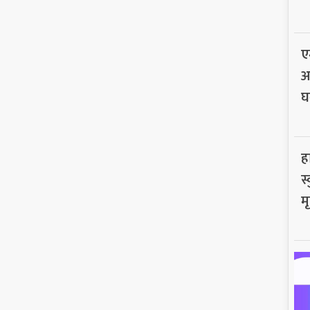
ए
अ
घ
ह
स
मृ