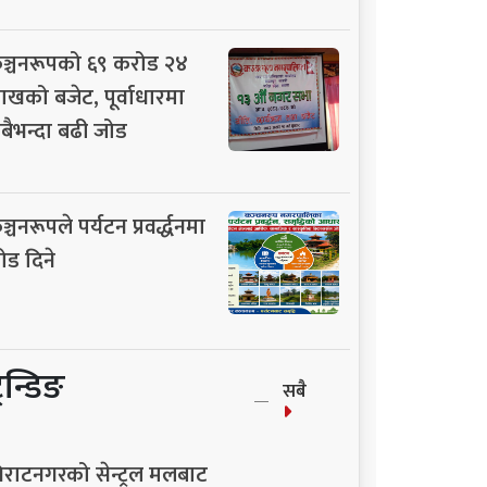
ञ्चनरूपको ६९ करोड २४
ाखको बजेट, पूर्वाधारमा
बैभन्दा बढी जोड
ञ्चनरूपले पर्यटन प्रवर्द्धनमा
ोड दिने
्रेन्डिङ
सबै
िराटनगरको सेन्ट्रल मलबाट