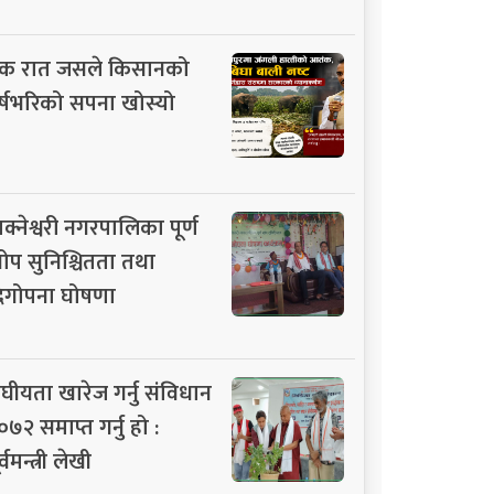
क रात जसले किसानको
र्षभरिको सपना खोस्यो
ाक्नेश्वरी नगरपालिका पूर्ण
ोप सुनिश्चितता तथा
िगोपना घोषणा
ंघीयता खारेज गर्नु संविधान
०७२ समाप्त गर्नु हो :
र्वमन्त्री लेखी