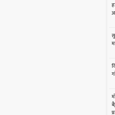
ह
आ
सु
म
व
ग
म
ब
प