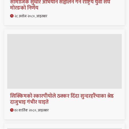
सामाजिक सुधार अभियान सञ्चालन गर्ने राष्ट्रिय युवा संघ
मोरङको निर्णय
२८ अशोज २०८०, आइतबार
सिक्किमको स्कारपीयोले ठक्कर दिंदा सुन्दरहरैंचाका श्रेष्ठ
दाजुभाइ गंभीर घाइते
१२ कार्तिक २०८०, आइतबार