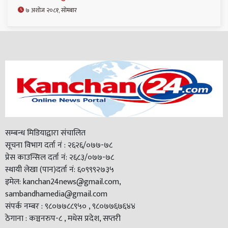
७ अशोज २०८१, सोमबार
सम्बन्ध मिडियाद्वारा संचालित
सूचना विभाग दर्ता नं : २६२६/०७७-७८
प्रेस काउन्सिल दर्ता नं: २६८३/०७७-७८
स्थायी लेखा (पान)दर्ता नं: ६०९९९२७३५
इमेल: kanchan24news@gmail.com,
sambandhamedia@gmail.com
संपर्क नम्बर : ९८०७७८८९५० , ९८०७७६७६४४
ठेगाना : कञ्चनरुप-८ , मधेस प्रदेश, सप्तरी