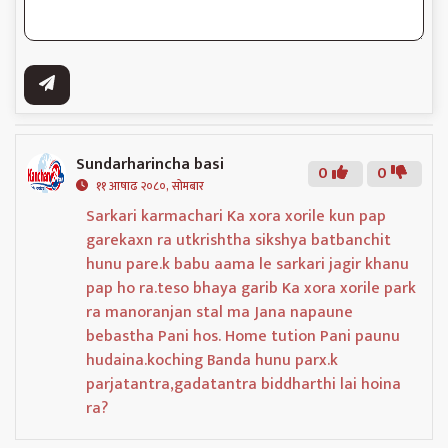
Sundarharincha basi
0
0
११ आषाढ २०८०, सोमबार
Sarkari karmachari Ka xora xorile kun pap
garekaxn ra utkrishtha sikshya batbanchit
hunu pare.k babu aama le sarkari jagir khanu
pap ho ra.teso bhaya garib Ka xora xorile park
ra manoranjan stal ma Jana napaune
bebastha Pani hos. Home tution Pani paunu
hudaina.koching Banda hunu parx.k
parjatantra,gadatantra biddharthi lai hoina
ra?