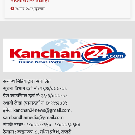
बर्दिबासतर्फ दौडाहा
२८ माघ २०८२, मङ्गलबार
सम्बन्ध मिडियाद्वारा संचालित
सूचना विभाग दर्ता नं : २६२६/०७७-७८
प्रेस काउन्सिल दर्ता नं: २६८३/०७७-७८
स्थायी लेखा (पान)दर्ता नं: ६०९९९२७३५
इमेल: kanchan24news@gmail.com,
sambandhamedia@gmail.com
संपर्क नम्बर : ९८०७७८८९५० , ९८०७७६७६४४
ठेगाना : कञ्चनरुप-८ , मधेस प्रदेश, सप्तरी