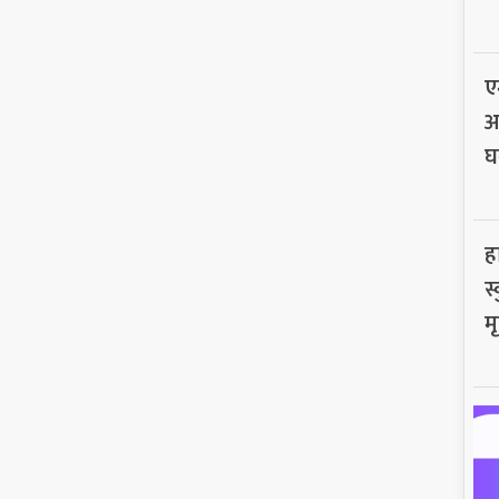
ए
अ
घ
ह
स
मृ