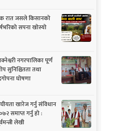
क रात जसले किसानको
र्षभरिको सपना खोस्यो
ाक्नेश्वरी नगरपालिका पूर्ण
ोप सुनिश्चितता तथा
िगोपना घोषणा
ंघीयता खारेज गर्नु संविधान
०७२ समाप्त गर्नु हो :
र्वमन्त्री लेखी