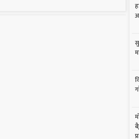
ह
आ
सु
म
व
ग
म
ब
प