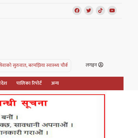
लगइन
त, बरमझिया स्वास्थ्य चौकी पहिलो घोषित |
एक रात जसले किसानको वर्षभरिको सप
्रदेश
पालिका रिपोर्ट
अन्य