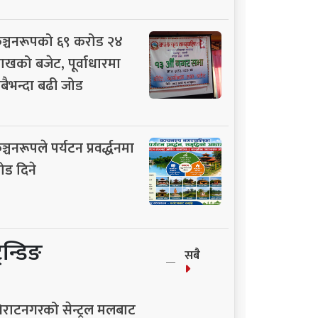
ञ्चनरूपको ६९ करोड २४
ाखको बजेट, पूर्वाधारमा
बैभन्दा बढी जोड
ञ्चनरूपले पर्यटन प्रवर्द्धनमा
ोड दिने
्रेन्डिङ
सबै
िराटनगरको सेन्ट्रल मलबाट