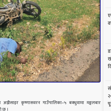
ए
व
ड
ख
द
स
२
को
अग्नीसाइर
कृष्णासवरन
गाउँपालिका–५
बक्धुवामा
मङ्गलबार
पू
को छ ।