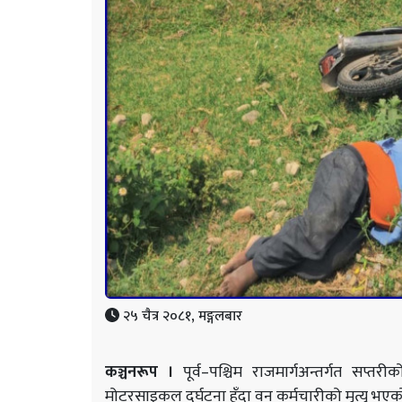
२५ चैत्र २०८१, मङ्गलबार
कञ्चनरूप ।
पूर्व–पश्चिम
राजमार्गअन्तर्गत सप्तरी
मोटरसाइकल दुर्घटना हुँदा वन कर्मचारीको मृत्यु भए